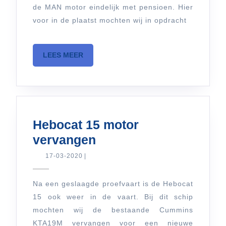
de MAN motor eindelijk met pensioen. Hier
een
voor in de plaatst mochten wij in opdracht
Cummins
QSK19M.
LEES
LEES MEER
MEER
Hebocat 15 motor
Hebocat
vervangen
15
17-
17-03-2020
|
03-
motor
2020
vervangen
Na een geslaagde proefvaart is de Hebocat
15 ook weer in de vaart. Bij dit schip
mochten wij de bestaande Cummins
KTA19M vervangen voor een nieuwe