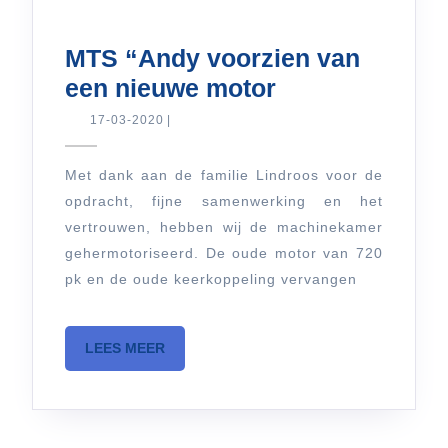
MTS “Andy voorzien van
MTS
een nieuwe motor
“Andy
17-
17-03-2020
|
03-
voorzien
2020
van
Met dank aan de familie Lindroos voor de
opdracht, fijne samenwerking en het
een
vertrouwen, hebben wij de machinekamer
nieuwe
gehermotoriseerd. De oude motor van 720
motor
pk en de oude keerkoppeling vervangen
LEES
LEES MEER
MEER