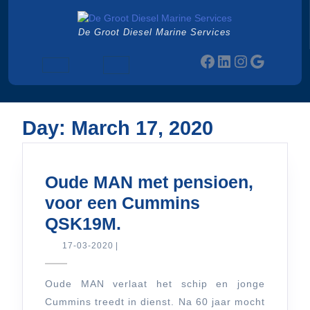
Skip
to
De Groot Diesel Marine Services
content
Facebook
LinkedIn
Instagram
Google
Open
Button
Day:
March 17, 2020
Oude MAN met pensioen,
voor een Cummins
Oude
QSK19M.
MAN
17-
17-03-2020
|
03-
met
2020
pensioen,
Oude MAN verlaat het schip en jonge
Cummins treedt in dienst. Na 60 jaar mocht
voor