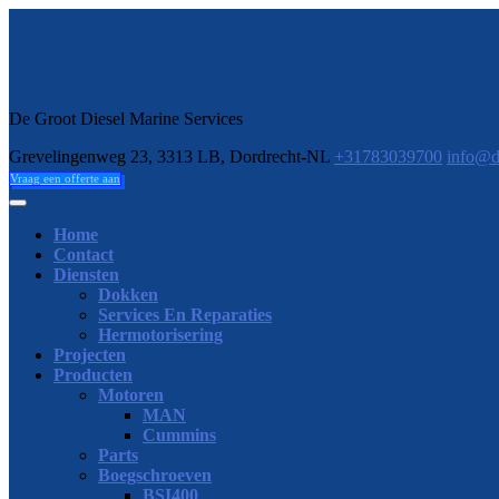
Skip
to
De Groot Diesel Marine Services
content
Grevelingenweg 23, 3313 LB, Dordrecht-NL
+31783039700
info@d
GET
Vraag een offerte aan
A
QUOTE
Open
Button
Home
Contact
Diensten
Dokken
Services En Reparaties
Hermotorisering
Projecten
Producten
Motoren
MAN
Cummins
Parts
Boegschroeven
BSI400
BSI500
BSI600
BSI700