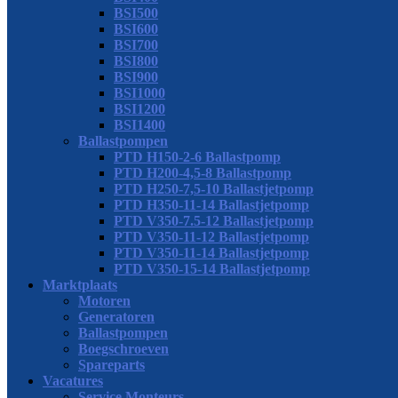
BSI800
BSI900
BSI1000
BSI1200
BSI1400
Ballastpompen
PTD H150-2-6 Ballastpomp
PTD H200-4,5-8 Ballastpomp
PTD H250-7,5-10 Ballastjetpomp
PTD H350-11-14 Ballastjetpomp
PTD V350-7.5-12 Ballastjetpomp
PTD V350-11-12 Ballastjetpomp
PTD V350-11-14 Ballastjetpomp
PTD V350-15-14 Ballastjetpomp
Marktplaats
Motoren
Generatoren
Ballastpompen
Boegschroeven
Spareparts
Vacatures
Service Monteurs
Service Monteur MAN
Service Monteur Cummins
Service Monteur Boegschroeven